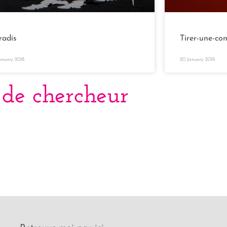
radis
Tirer-une-co
anuary 2018
20 January 2018
 de chercheur